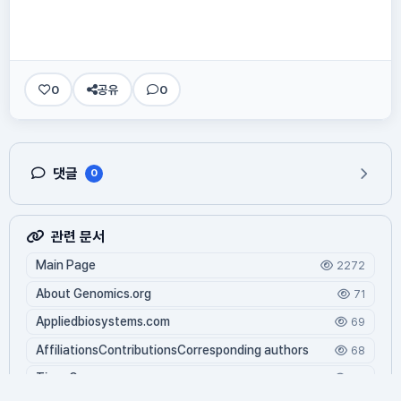
0
공유
0
댓글
0
관련 문서
Main Page
2272
About Genomics.org
71
Appliedbiosystems.com
69
AffiliationsContributionsCorresponding authors
68
Tiger Genome
64