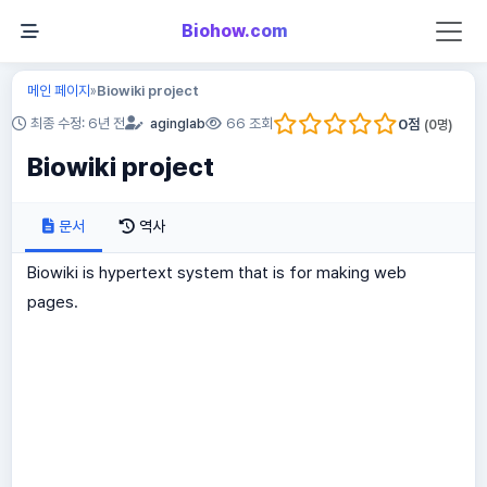
Biohow.com
메인 페이지
Biowiki project
»
0
점
최종 수정: 6년 전
aginglab
66 조회
(
0
명)
Biowiki project
문서
역사
Biowiki is hypertext system that is for making web
pages.