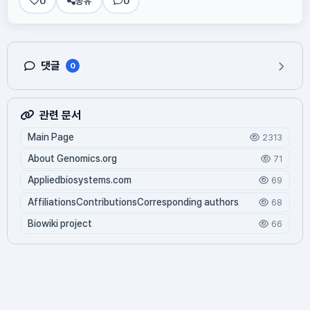
0
공유
0
댓글
0
관련 문서
Main Page
2313
About Genomics.org
71
Appliedbiosystems.com
69
AffiliationsContributionsCorresponding authors
68
Biowiki project
66