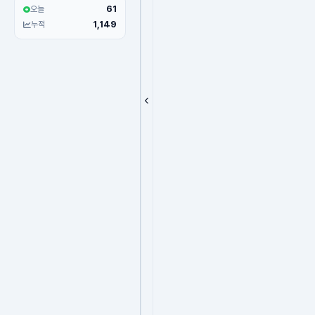
61
오늘
1,149
누적